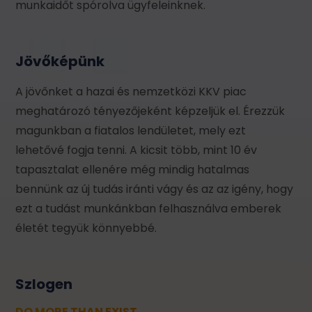
munkaidőt spórolva ügyfeleinknek.
Jövőképünk
A jövőnket a hazai és nemzetközi KKV piac
meghatározó tényezőjeként képzeljük el. Érezzük
magunkban a fiatalos lendületet, mely ezt
lehetővé fogja tenni. A kicsit több, mint 10 év
tapasztalat ellenére még mindig hatalmas
bennünk az új tudás iránti vágy és az az igény, hogy
ezt a tudást munkánkban felhasználva emberek
életét tegyük könnyebbé.
Szlogen
DO MORE THAN EXIST