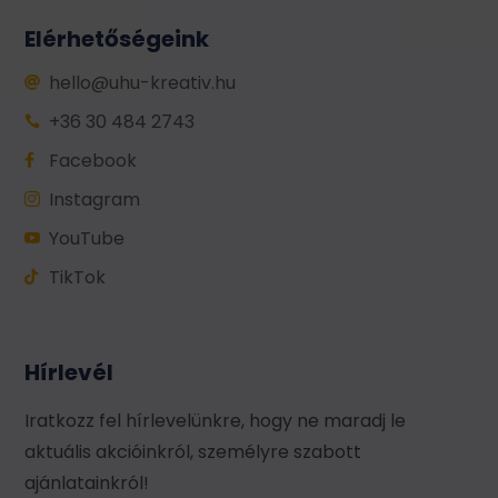
Elérhetőségeink
hello@uhu-kreativ.hu

+36 30 484 2743

Facebook

Instagram

YouTube

TikTok

Hírlevél
Iratkozz fel hírlevelünkre, hogy ne maradj le
aktuális akcióinkról, személyre szabott
ajánlatainkról!