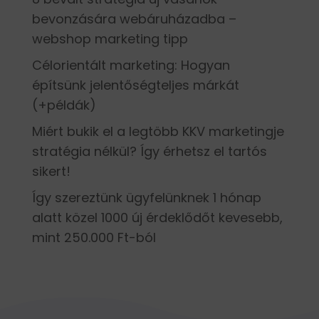
bevonzására webáruházadba –
webshop marketing tipp
Célorientált marketing: Hogyan
építsünk jelentőségteljes márkát
(+példák)
Miért bukik el a legtöbb KKV marketingje
stratégia nélkül? Így érhetsz el tartós
sikert!
Így szereztünk ügyfelünknek 1 hónap
alatt közel 1000 új érdeklődőt kevesebb,
mint 250.000 Ft-ból