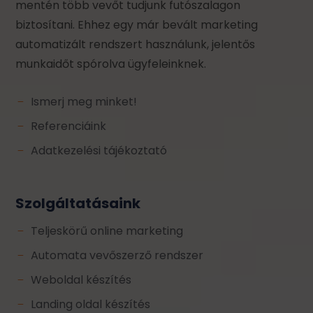
mentén több vevőt tudjunk futószalagon
biztosítani. Ehhez egy már bevált marketing
automatizált rendszert használunk, jelentős
munkaidőt spórolva ügyfeleinknek.
Ismerj meg minket!
K
Referenciáink
K
Adatkezelési tájékoztató
K
Szolgáltatásaink
Teljeskörű online marketing
K
Automata vevőszerző rendszer
K
Weboldal készítés
K
Landing oldal készítés
K