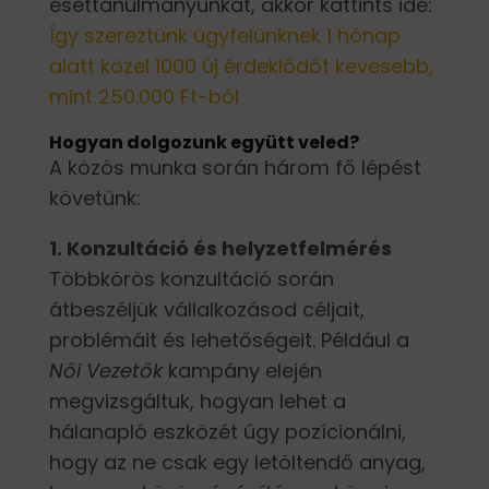
esettanulmányunkat, akkor kattints ide:
Így szereztünk ügyfelünknek 1 hónap
alatt közel 1000 új érdeklődőt kevesebb,
mint 250.000 Ft-ból
Hogyan dolgozunk együtt veled?
A közös munka során három fő lépést
követünk:
1. Konzultáció és helyzetfelmérés
Többkörös konzultáció során
átbeszéljük vállalkozásod céljait,
problémáit és lehetőségeit. Például a
Női Vezetők
kampány elején
megvizsgáltuk, hogyan lehet a
hálanapló eszközét úgy pozícionálni,
hogy az ne csak egy letöltendő anyag,