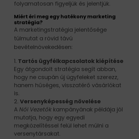
folyamatosan figyeljük és jelentjük.
Miért éri meg egy hatékony marketing
stratégia?
A marketingstratégia jelentősége
túlmutat a rövid távú
bevételnövekedésen:
Tartós ügyfélkapcsolatok kiépítése
Egy átgondolt stratégia segít abban,
hogy ne csupán új ügyfeleket szerezz,
hanem hűséges, visszatérő vásárlókat
is.
Versenyképesség növelése
A
Női Vezetők
kampányának példája jól
mutatja, hogy egy egyedi
megközelítéssel felül lehet múlni a
versenytársakat.