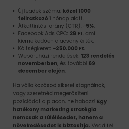
Új leadek száma:
közel 1000
feliratkozó
1 hónap alatt.
Átkattintási arány (CTR): ~
5%
.
Facebook Ads CPC:
28 Ft
, ami
kiemelkedően alacsony érték.
Költségkeret:
~250.000 Ft
.
Webáruházi rendelések:
123 rendelés
novemberben
, és további
69
december elején
.
Ha vállalkozásod sikerei stagnálnak,
vagy szeretnéd megerősíteni
pozíciódat a piacon, ne habozz!
Egy
hatékony marketing stratégia
nemcsak a túlélésedet, hanem a
növekedésedet is biztosítja.
Vedd fel