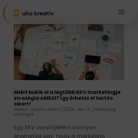
a
Miért bukik el a legtöbb KKV marketingje
stratégia nélkül? Így érhetsz el tartós
sikert!
Szerző:
Csatlós Ádám
|
2024. dec. 11.
|
Marketing
stratégia
Egy KKV vezetőjeként könnyen
érezheted úgy, hogy a marketing