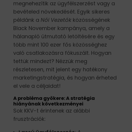
megnehezítik az ügyfélszerzést vagy a
bevételed növekedését. Egyik sikeres
példánk a
Női Vezetők
közösségének
Black November kampánya, amely a
hálanapló útmutató letöltésére és egy
több mint 100 ezer fős közösséghez
való csatlakozásra fókuszált. Hogyan
tettük mindezt? Nézzük meg
részletesen, mit jelent egy hatékony
marketingstratégia, és hogyan érheted
el vele a céljaidat!
A probléma gyökere: A stratégia
hiányának következményei
Sok KKV-t érintenek az alábbi
frusztrációk: