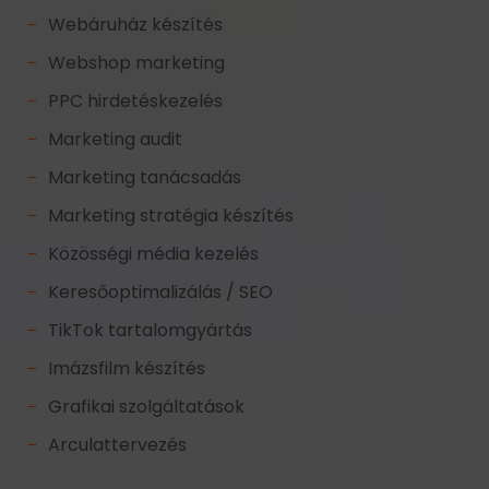
Webáruház készítés
K
Webshop marketing
K
PPC hirdetéskezelés
K
Marketing audit
K
Marketing tanácsadás
K
Marketing stratégia készítés
K
Közösségi média kezelés
K
Keresőoptimalizálás / SEO
K
TikTok tartalomgyártás
K
Imázsfilm készítés
K
Grafikai szolgáltatások
K
Arculattervezés
K