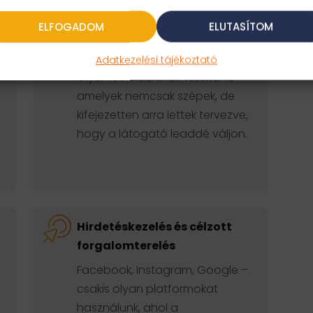
ELFOGADOM
ELUTASÍTOM
Konverzióra optimalizált
landing oldalak
Adatkezelési tájékoztató
Olyan céloldalakat készítünk,
amelyek nemcsak szépek, de
kifejezetten arra lettek tervezve,
hogy a látogató leaddé váljon.
Hirdetéskezelés és célzott
forgalomterelés
Facebook, Instagram, Google –
csakis olyan platformokat
használunk, ahol a