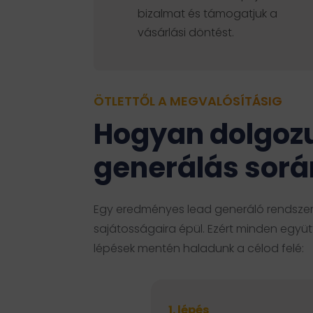
bizalmat és támogatjuk a
vásárlási döntést.
ÖTLETTŐL A MEGVALÓSÍTÁSIG
Hogyan dolgozu
generálás sorá
Egy eredményes lead generáló rendszer
sajátosságaira épül. Ezért minden együ
lépések mentén haladunk a célod felé:
1. lépés