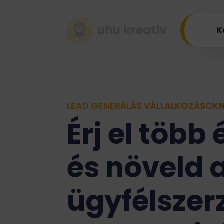
K
LEAD GENERÁLÁS VÁLLALKOZÁSOK
Érj el több
és növeld 
ügyfélszer