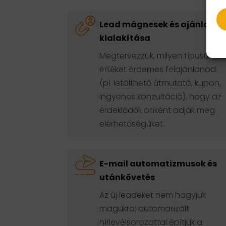
Lead mágnesek és ajánlatok
kialakítása
Megtervezzük, milyen típusú
értéket érdemes felajánlanod
(pl. letölthető útmutató, kupon,
ingyenes konzultáció), hogy az
érdeklődők önként adják meg
elérhetőségüket.
E-mail automatizmusok és
utánkövetés
Az új leadeket nem hagyjuk
magukra: automatizált
hírlevélsorozattal építjük a