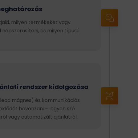
meghatározás
=
tjaid, milyen termékeket vagy
 népszerűsíteni, és milyen típusú
jánlati rendszer kidolgozása
=
at (lead mágnes) és kommunikációs
eklődőt bevonzani – legyen szó
ról vagy automatizált ajánlatról.