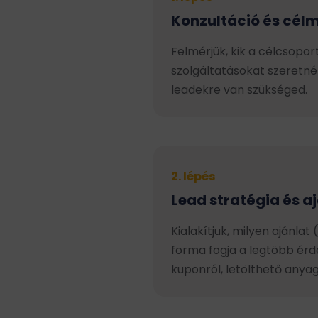
Konzultáció és cél
Felmérjük, kik a célcsopor
szolgáltatásokat szeretnél
leadekre van szükséged.
2. lépés
Lead stratégia és a
Kialakítjuk, milyen ajánl
forma fogja a legtöbb érd
kuponról, letölthető anyag