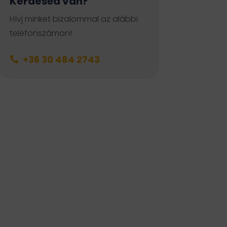
Kérdésed van?
Hívj minket bizalommal az alábbi
telefonszámon!
+36 30 484 2743
