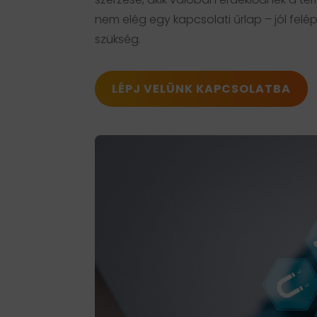
nem elég egy kapcsolati űrlap – jól felé
szükség.
LÉPJ VELÜNK KAPCSOLATBA