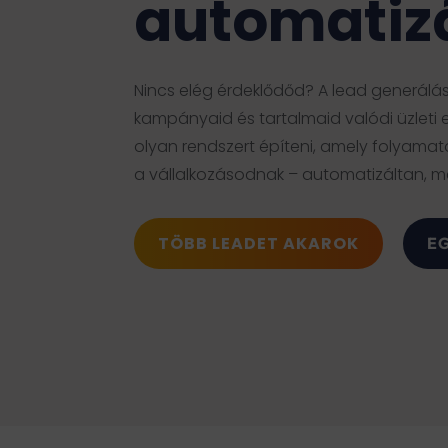
automatiz
Nincs elég érdeklődőd? A lead generálá
kampányaid és tartalmaid valódi üzleti
olyan rendszert építeni, amely folyamatos
a vállalkozásodnak – automatizáltan, 
TÖBB LEADET AKAROK
E