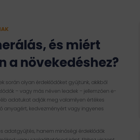
NAK
nerálás, és miért
n a növekedéshez?
k során olyan érdeklődőket gyűjtünk, akikből
eklődők – vagy más néven leadek – jellemzően e-
yéb adatukat adják meg valamilyen értékes
hető anyagért, kedvezményért vagy ingyenes
s adatgyűjtés, hanem minőségi érdeklődők
rméked vagy szolgáltatásod iránt. Ehhez viszont