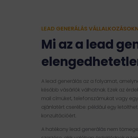
LEAD GENERÁLÁS VÁLLALKOZÁSOK
Mi az a lead ge
elengedhetetle
A lead generálás az a folyamat, amelyne
később vásárlók válhatnak. Ezek az érd
mail címüket, telefonszámukat vagy eg
ajánlatért cserébe: például egy letölt
konzultációért.
A hatékony lead generálás nem tömege
szerzése, akik valóban érdeklődnek a te