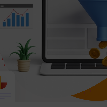
TikTok tartalomgyárt
Organikus forgalom növelése
Imázsfilm készítés
Lead generálás
vállalkozásoknak
Piackutatás és versenytárs
elemzés
Grafikai tervezés
Arculattervezés