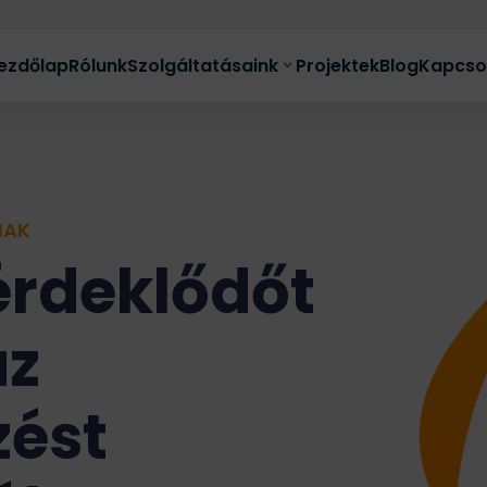
ezdőlap
Rólunk
Szolgáltatásaink
Projektek
Blog
Kapcso
NAK
Teljeskörű online marketing
 érdeklődőt
Automata vevőszerző rendszer
az
Hirdetéskezelés
Akció
E-mail marketing
zést
Közösségi média kezelés