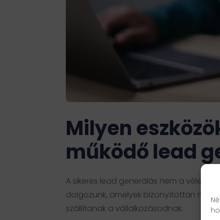
Milyen eszközö
működő lead ge
A sikeres lead generálás nem a véletlen
dolgozunk, amelyek bizonyítottan működ
Né
szállítanak a vállalkozásodnak.
ho