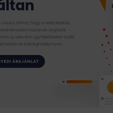
áltan
Keresőoptimalizálás / SEO
SEO Audit
s a kulcs ahhoz, hogy a weboldalad,
Kreatív szövegírás
 eredményeket hozzanak. Segítünk
Marketing tanácsadás
an új, releváns ügyféljelölteket szállít
mérhetően és költséghatékonyan.
Webshop marketing
Népszerű
Marketing audit
GYEDI ÁRAJÁNLAT
Marketing stratégia készítés