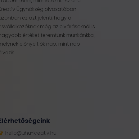
“Többet tenni, mint létezni.” Az Uhu
Kreatív Ügynökség olvasatában
azonban ez azt jelenti, hogy a
kisvállalkozóknak még az elvárásoknál is
nagyobb értéket teremtünk munkánkkal,
melynek előnyeit ők nap, mint nap
élvezik.
Elérhetőségeink
hello@uhu-kreativ.hu
