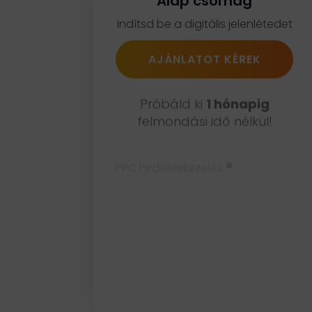
Alap csomag
Indítsd be a digitális jelenlétedet
AJÁNLATOT KÉREK
Próbáld ki
1 hónapig
felmondási idő nélkül!
^
PPC hirdetéskezelés
^
Social Media kezelés
^
Hírlevél kezelés
^
Blog cikkek írása
^
Landing oldal készítése
^
Tartalomgyártás