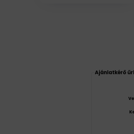
Ajánlatkérő űr
Ve
K