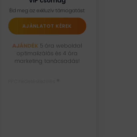
VIP csomag
TikTok tartalomgyárt
Organikus forgalom növelése
Éld meg az exkluzív támogatást
Imázsfilm készítés
Lead generálás
AJÁNLATOT KÉREK
vállalkozásoknak
Piackutatás és versenytárs
AJÁNDÉK
5 óra weboldal
elemzés
optimalizálás és 4 óra
marketing tanácsadás!
Grafikai tervezés
^
PPC hirdetéskezelés
Arculattervezés
^
Social Media kezelés
^
Hírlevél kezelés
^
Blog cikkek írása
^
Landing oldal készítése