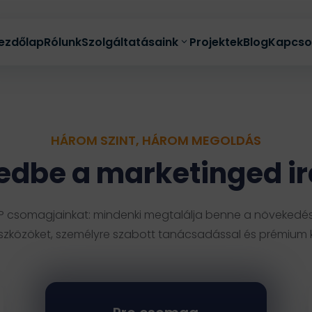
ezdőlap
Rólunk
Szolgáltatásaink
Projektek
Blog
Kapcso
HÁROM SZINT, HÁROM MEGOLDÁS
edbe a marketinged ir
Teljeskörű online marketing
Automata vevőszerző rendszer
 VIP csomagjainkat: mindenki megtalálja benne a növekedé
Hirdetéskezelés
Akció
zközöket, személyre szabott tanácsadással és prémium ki
E-mail marketing
Közösségi média kezelés