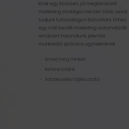
knak egy közösen, jól megtervezett
marketing stratégia mentén több vevőt
tudjunk futószalagon biztosítani. Ehhez
egy már bevált marketing automatizált
rendszert használunk, jelentős
munkaidőt spórolva ügyfeleinknek.
Ismerj meg minket!
K
Referenciáink
K
Adatkezelési tájékoztató
K