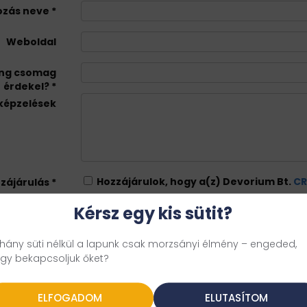
kozás neve
Weboldal
ing csomag
érdekel?
lképzelések
Hozzájárulok, hogy a(z) Devorium Bt.
CR
zzájárulás
kezelje az adataimat.
Kérsz egy kis sütit?
hány süti nélkül a lapunk csak morzsányi élmény – engeded,
gy bekapcsoljuk őket?
ELFOGADOM
ELUTASÍTOM