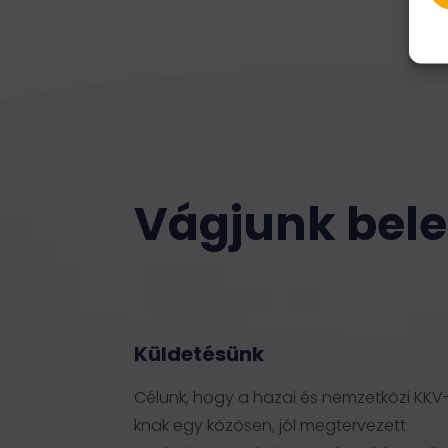
Vágjunk bele
Küldetésünk
Célunk, hogy a hazai és nemzetközi KKV
knak egy közösen, jól megtervezett