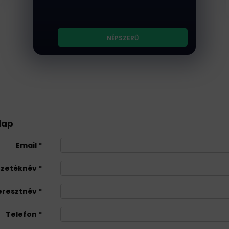
^
Tartalomgyártás
NÉPSZERŰ
lap
Email
zetéknév
eresztnév
Telefon