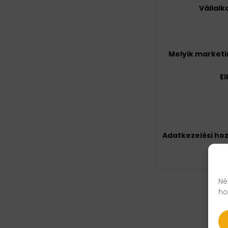
Vállal
Melyik market
E
Adatkezelési ho
Né
ho