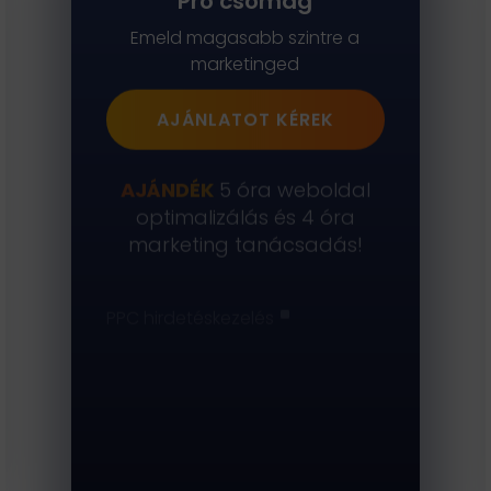
Pro csomag
Keresőoptimalizálás / SEO
Emeld magasabb szintre a
SEO Audit
marketinged
Kreatív szövegírás
AJÁNLATOT KÉREK
Marketing tanácsadás
AJÁNDÉK
5 óra weboldal
Webshop marketing
Népszerű
optimalizálás és 4 óra
marketing tanácsadás!
Marketing audit
Marketing stratégia készítés
^
PPC hirdetéskezelés
^
Social Media kezelés
^
Hírlevél kezelés
^
Blog cikkek írása
^
Landing oldal készítése