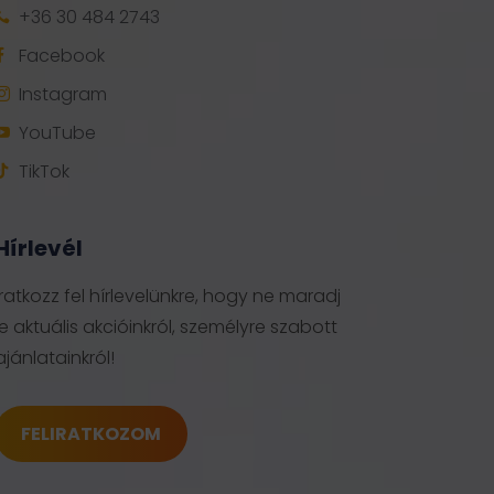
+36 30 484 2743

Facebook

Instagram

YouTube

TikTok

Hírlevél
Iratkozz fel hírlevelünkre, hogy ne maradj
le aktuális akcióinkról, személyre szabott
ajánlatainkról!
FELIRATKOZOM