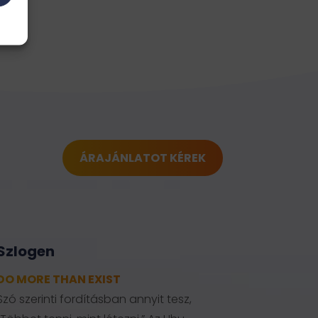
ÁRAJÁNLATOT KÉREK
Szlogen
DO MORE THAN EXIST
Szó szerinti fordításban annyit tesz,