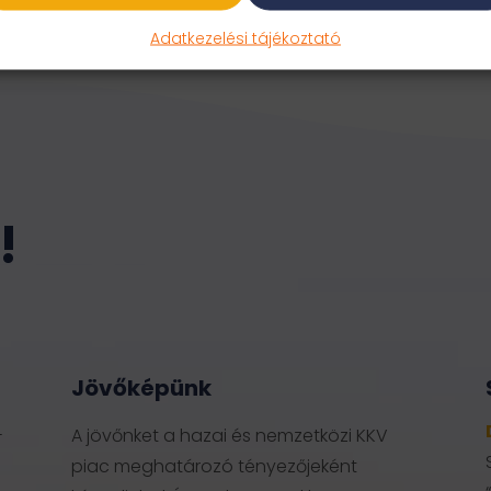
Adatkezelési tájékoztató
!
Jövőképünk
-
A jövőnket a hazai és nemzetközi KKV
piac meghatározó tényezőjeként