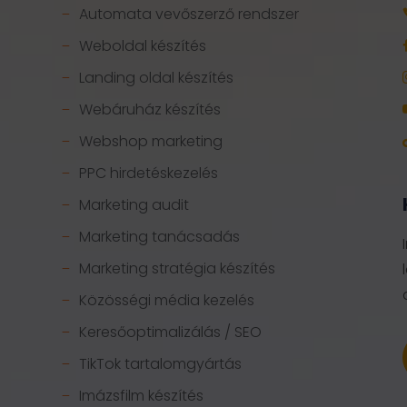
Automata vevőszerző rendszer
K
Weboldal készítés
K
Landing oldal készítés
K
Webáruház készítés
K
Webshop marketing
K
PPC hirdetéskezelés
K
Marketing audit
K
Marketing tanácsadás
K
Marketing stratégia készítés
K
Közösségi média kezelés
K
Keresőoptimalizálás / SEO
K
TikTok tartalomgyártás
K
Imázsfilm készítés
K