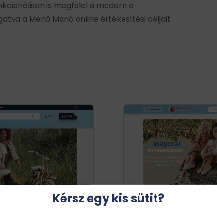
kcionálisan is megfelel a modern e-
atva a Menő Manó online értékesítési céljait.
Kérsz egy kis sütit?
hány süti nélkül a lapunk csak morzsányi élmény – engeded,
gy bekapcsoljuk őket?