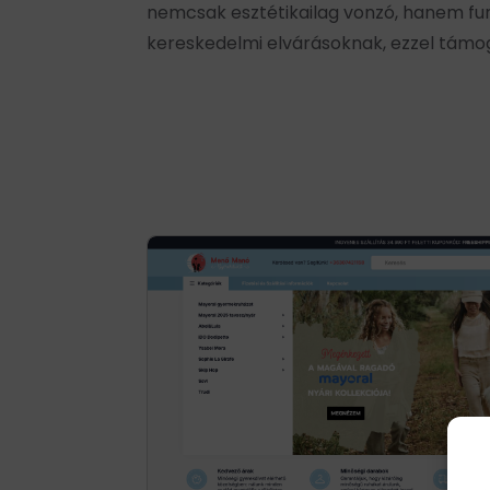
nemcsak esztétikailag vonzó, hanem fun
kereskedelmi elvárásoknak, ezzel támog
Né
ho