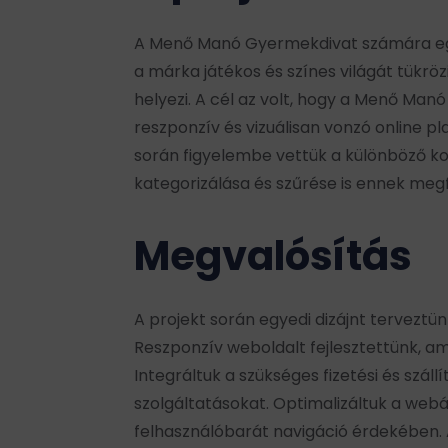
A Menő Manó Gyermekdivat számára egy
a márka játékos és színes világát tükröz
helyezi. A cél az volt, hogy a Menő Ma
reszponzív és vizuálisan vonzó online 
során figyelembe vettük a különböző ko
kategorizálása és szűrése is ennek megf
Megvalósítás
A projekt során egyedi dizájnt terveztü
Reszponzív weboldalt fejlesztettünk, a
Integráltuk a szükséges fizetési és szál
szolgáltatásokat. Optimalizáltuk a webá
felhasználóbarát navigáció érdekében.