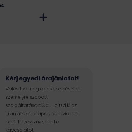
és
TikTok tartalomgyárt
Organikus forgalom növelése
Imázsfilm készítés
Lead generálás
vállalkozásoknak
Piackutatás és versenytárs
elemzés
Grafikai tervezés
Kérj egyedi árajánlatot!
Arculattervezés
Valósítsd meg az elképzeléseidet
személyre szabott
szolgáltatásainkkal! Töltsd ki az
ajánlatkérő űrlapot, és rövid időn
belül felvesszük veled a
kapcsolatot.