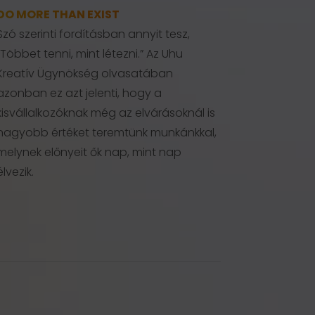
DO MORE THAN EXIST
Szó szerinti fordításban annyit tesz,
“Többet tenni, mint létezni.” Az Uhu
Kreatív Ügynökség olvasatában
azonban ez azt jelenti, hogy a
kisvállalkozóknak még az elvárásoknál is
nagyobb értéket teremtünk munkánkkal,
melynek előnyeit ők nap, mint nap
élvezik.