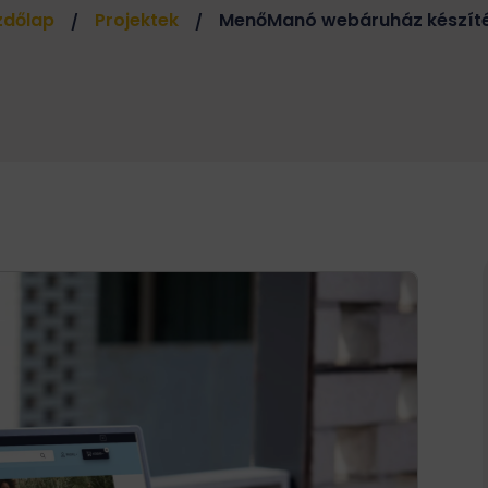
Keresőoptimalizálás / SEO
zdőlap
Projektek
MenőManó webáruház készít
/
/
SEO Audit
Kreatív szövegírás
Marketing tanácsadás
Webshop marketing
Népszerű
Marketing audit
Marketing stratégia készítés