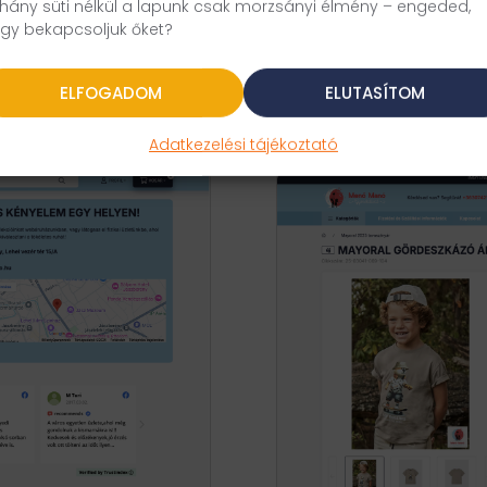
ELFOGADOM
ELUTASÍTOM
Adatkezelési tájékoztató