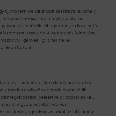
 új, modern webáruházat készítettünk, amely
i, miközben a vásárlói élményt is előtérbe
nó gyermekdivat kínálatát egy könnyen kezelhető,
platformon mutassuk be. A webáruház felépítése
rosztályok igényeit, így a termékek
elelően történt.
nk, amely illeszkedik a Menő Manó arculatához.
mely minden eszközön optimálisan működik.
lítási megoldásokat, beleértve a Foxpost és MPL
ruházat a gyors betöltési idő és a
​ Az eredmény egy olyan webáruház lett, amely