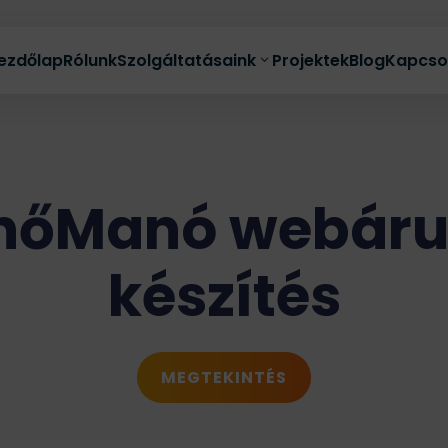
ezdőlap
Rólunk
Szolgáltatásaink
Projektek
Blog
Kapcso
nőManó webáru
Teljeskörű online marketing
készítés
Automata vevőszerző rendszer
Hirdetéskezelés
Akció
E-mail marketing
MEGTEKINTÉS
Közösségi média kezelés