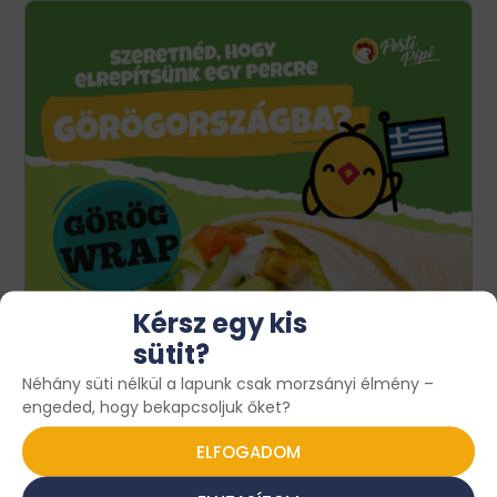
Kérsz egy kis
sütit?
Néhány süti nélkül a lapunk csak morzsányi élmény –
engeded, hogy bekapcsoljuk őket?
ELFOGADOM