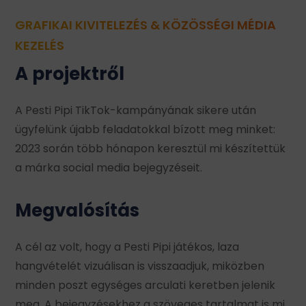
GRAFIKAI KIVITELEZÉS
&
KÖZÖSSÉGI MÉDIA
KEZELÉS
A projektről
A Pesti Pipi TikTok-kampányának sikere után
ügyfelünk újabb feladatokkal bízott meg minket:
2023 során több hónapon keresztül mi készítettük
a márka social media bejegyzéseit.
Megvalósítás
A cél az volt, hogy a Pesti Pipi játékos, laza
hangvételét vizuálisan is visszaadjuk, miközben
minden poszt egységes arculati keretben jelenik
meg. A bejegyzésekhez a szöveges tartalmat is mi