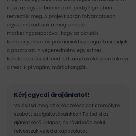
írtuk, az egyedi bannereket pedig Figmában
terveztük meg. A projekt során folyamatosan
együttműködtünk a megrendelő
marketingcsapatával, hogy az aktuális
kampányokhoz és promóciókhoz is igazítani tudjuk
a posztokat. A végeredmény egy színes,
karakteres social feed lett, ami tökéletesen tükrözi
a Pesti Pipi vagány márkahangját.
Kérj egyedi árajánlatot!
Valósítsd meg az elképzeléseidet személyre
szabott szolgáltatásainkkal! Töltsd ki az
ajánlatkérő űrlapot, és rövid időn belül
felvesszük veled a kapcsolatot.