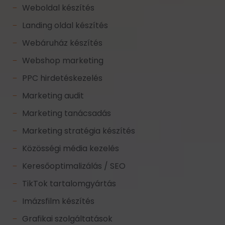
Weboldal készítés
K
Landing oldal készítés
K
Webáruház készítés
K
Webshop marketing
K
PPC hirdetéskezelés
K
Marketing audit
K
Marketing tanácsadás
K
Marketing stratégia készítés
K
Közösségi média kezelés
K
Keresőoptimalizálás / SEO
K
TikTok tartalomgyártás
K
Imázsfilm készítés
K
Grafikai szolgáltatások
K