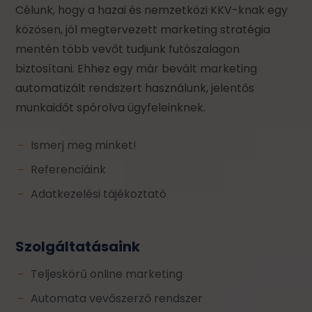
Célunk, hogy a hazai és nemzetközi KKV-knak egy
közösen, jól megtervezett marketing stratégia
mentén több vevőt tudjunk futószalagon
biztosítani. Ehhez egy már bevált marketing
automatizált rendszert használunk, jelentős
munkaidőt spórolva ügyfeleinknek.
Ismerj meg minket!
K
Referenciáink
K
Adatkezelési tájékoztató
K
Szolgáltatásaink
Teljeskörű online marketing
K
Automata vevőszerző rendszer
K