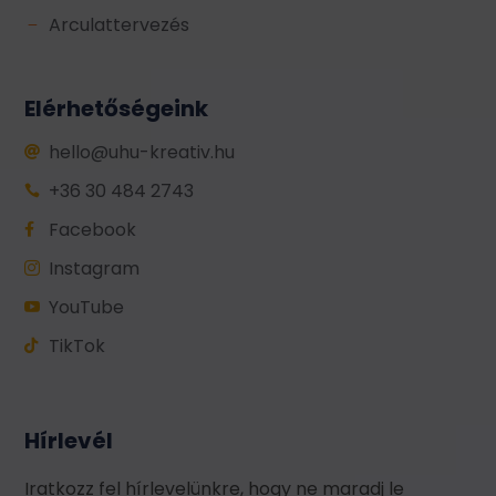
Arculattervezés
K
Elérhetőségeink
hello@uhu-kreativ.hu

+36 30 484 2743

Facebook

Instagram

YouTube

TikTok

Hírlevél
Iratkozz fel hírlevelünkre, hogy ne maradj le