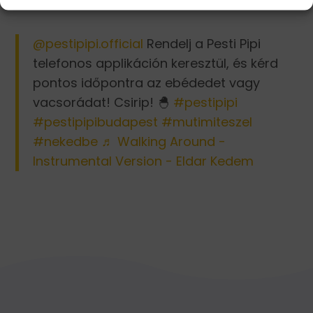
@pestipipi.official
Rendelj a Pesti Pipi
telefonos applikáción keresztül, és kérd
pontos időpontra az ebédedet vagy
vacsorádat! Csirip! 🐣
#pestipipi
#pestipipibudapest
#mutimiteszel
#nekedbe
♬ Walking Around -
Instrumental Version - Eldar Kedem