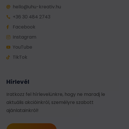
hello@uhu-kreativ.hu

+36 30 484 2743

Facebook

Instagram

YouTube

TikTok

Hírlevél
Iratkozz fel hírlevelünkre, hogy ne maradj le
aktuális akcióinkról, személyre szabott
ajánlatainkról!