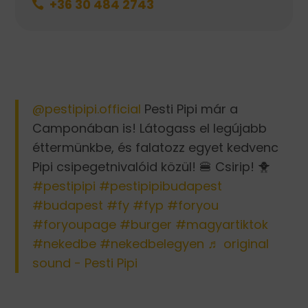
+36 30 484 2743

@pestipipi.official
Pesti Pipi már a
Camponában is! Látogass el legújabb
éttermünkbe, és falatozz egyet kedvenc
Pipi csipegetnivalóid közül! 🍔 Csirip! 🐥
#pestipipi
#pestipipibudapest
#budapest
#fy
#fyp
#foryou
#foryoupage
#burger
#magyartiktok
#nekedbe
#nekedbelegyen
♬ original
sound - Pesti Pipi