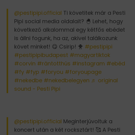
@pestipipi.official
Ti követitek már a Pesti
Pipi social media oldalait? 🐣 Lehet, hogy
következő alkalommal egy kétfős ebédet
is állni fogunk, ha az, akivel találkozunk
követ minket! 😋 Csirip! 🐥
#pestipipi
#pestipipibudapest
#magyartiktok
#corvin
#rántotthús
#instagram
#ebéd
#fy
#fyp
#foryou
#foryoupage
#nekedbe
#nekedbelegyen
♬ original
sound - Pesti Pipi
@pestipipi.official
Meginterjúvoltuk a
koncert után a két rocksztárt! 🥰 A Pesti