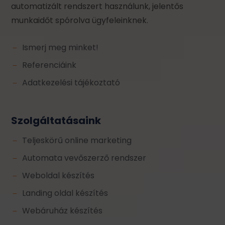
automatizált rendszert használunk, jelentős
munkaidőt spórolva ügyfeleinknek.
Ismerj meg minket!
K
Referenciáink
K
Adatkezelési tájékoztató
K
Szolgáltatásaink
Teljeskörű online marketing
K
Automata vevőszerző rendszer
K
Weboldal készítés
K
Landing oldal készítés
K
Webáruház készítés
K