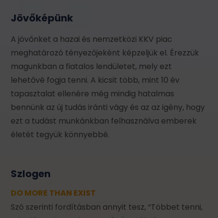
Jövőképünk
A jövőnket a hazai és nemzetközi KKV piac
meghatározó tényezőjeként képzeljük el. Érezzük
magunkban a fiatalos lendületet, mely ezt
lehetővé fogja tenni. A kicsit több, mint 10 év
tapasztalat ellenére még mindig hatalmas
bennünk az új tudás iránti vágy és az az igény, hogy
ezt a tudást munkánkban felhasználva emberek
életét tegyük könnyebbé.
Szlogen
DO MORE THAN EXIST
Szó szerinti fordításban annyit tesz, “Többet tenni,