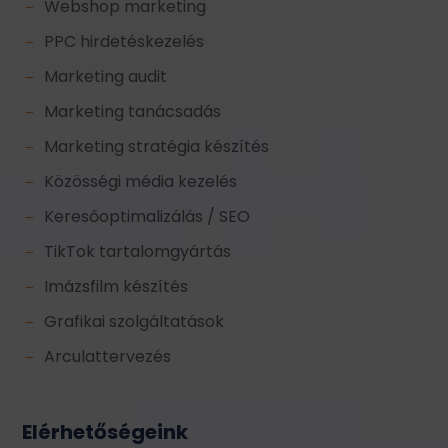
Webshop marketing
K
PPC hirdetéskezelés
K
Marketing audit
K
Marketing tanácsadás
K
Marketing stratégia készítés
K
Közösségi média kezelés
K
Keresőoptimalizálás / SEO
K
TikTok tartalomgyártás
K
Imázsfilm készítés
K
Grafikai szolgáltatások
K
Arculattervezés
K
Elérhetőségeink