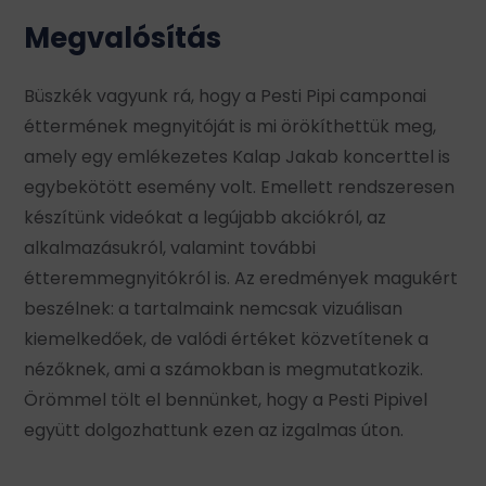
Megvalósítás
Büszkék vagyunk rá, hogy a Pesti Pipi camponai
éttermének megnyitóját is mi örökíthettük meg,
amely egy emlékezetes Kalap Jakab koncerttel is
egybekötött esemény volt. Emellett rendszeresen
készítünk videókat a legújabb akciókról, az
alkalmazásukról, valamint további
étteremmegnyitókról is. Az eredmények magukért
beszélnek: a tartalmaink nemcsak vizuálisan
kiemelkedőek, de valódi értéket közvetítenek a
nézőknek, ami a számokban is megmutatkozik.
Örömmel tölt el bennünket, hogy a Pesti Pipivel
együtt dolgozhattunk ezen az izgalmas úton.