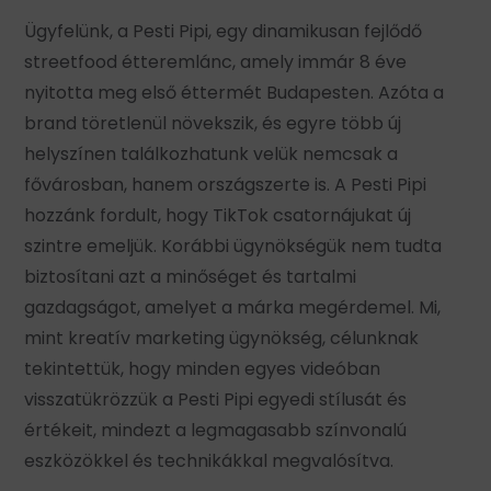
Ügyfelünk, a Pesti Pipi, egy dinamikusan fejlődő
streetfood étteremlánc, amely immár 8 éve
nyitotta meg első éttermét Budapesten. Azóta a
brand töretlenül növekszik, és egyre több új
helyszínen találkozhatunk velük nemcsak a
fővárosban, hanem országszerte is. A Pesti Pipi
hozzánk fordult, hogy TikTok csatornájukat új
szintre emeljük. Korábbi ügynökségük nem tudta
biztosítani azt a minőséget és tartalmi
gazdagságot, amelyet a márka megérdemel. Mi,
mint kreatív marketing ügynökség, célunknak
tekintettük, hogy minden egyes videóban
visszatükrözzük a Pesti Pipi egyedi stílusát és
értékeit, mindezt a legmagasabb színvonalú
eszközökkel és technikákkal megvalósítva.