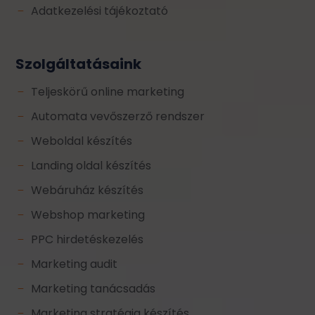
Adatkezelési tájékoztató
K
Szolgáltatásaink
Teljeskörű online marketing
K
Automata vevőszerző rendszer
K
Weboldal készítés
K
Landing oldal készítés
K
Webáruház készítés
K
Webshop marketing
K
PPC hirdetéskezelés
K
Marketing audit
K
Marketing tanácsadás
K
Marketing stratégia készítés
K