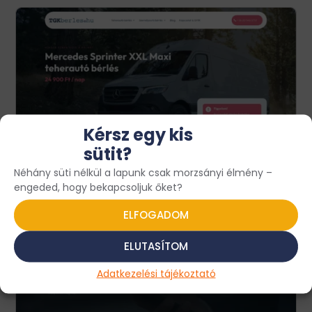
Kérsz egy kis
sütit?
Néhány süti nélkül a lapunk csak morzsányi élmény –
engeded, hogy bekapcsoljuk őket?
ELFOGADOM
ELUTASÍTOM
Adatkezelési tájékoztató