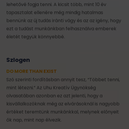
lehetővé fogja tenni. A kicsit több, mint 10 év
tapasztalat ellenére még mindig hatalmas
bennünk az új tudás iránti vágy és az az igény, hogy
ezt a tudást munkánkban felhasználva emberek
életét tegyük könnyebbé.
Szlogen
DO MORE THAN EXIST
Szó szerinti fordításban annyit tesz, “Többet tenni,
mint létezni.” Az Uhu Kreatív Ügynökség
olvasatában azonban ez azt jelenti, hogy a
kisvállalkozóknak még az elvárásoknál is nagyobb
értéket teremtünk munkánkkal, melynek előnyeit
ők nap, mint nap élvezik.