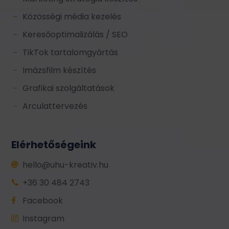
Közösségi média kezelés
K
Keresőoptimalizálás / SEO
K
TikTok tartalomgyártás
K
Imázsfilm készítés
K
Grafikai szolgáltatások
K
Arculattervezés
K
Elérhetőségeink
hello@uhu-kreativ.hu

+36 30 484 2743

Facebook

Instagram
