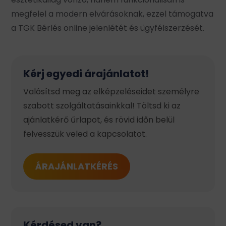
megfelel a modern elvárásoknak, ezzel támogatva
a TGK Bérlés online jelenlétét és ügyfélszerzését.​
Kérj egyedi árajánlatot!
Valósítsd meg az elképzeléseidet személyre
szabott szolgáltatásainkkal! Töltsd ki az
ajánlatkérő űrlapot, és rövid időn belül
felvesszük veled a kapcsolatot.
ÁRAJÁNLATKÉRÉS
Kérdésed van?