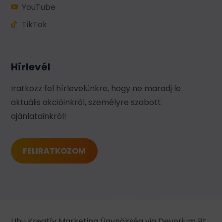
YouTube

TikTok

Hírlevél
Iratkozz fel hírlevelünkre, hogy ne maradj le
aktuális akcióinkról, személyre szabott
ajánlatainkról!
FELIRATKOZOM
Uhu Kreatív Marketing Ügynökség via Devorium Bt.