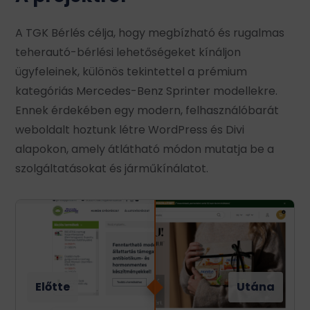
A TGK Bérlés célja, hogy megbízható és rugalmas
teherautó-bérlési lehetőségeket kínáljon
ügyfeleinek, különös tekintettel a prémium
kategóriás Mercedes-Benz Sprinter modellekre.
Ennek érdekében egy modern, felhasználóbarát
weboldalt hoztunk létre WordPress és Divi
alapokon, amely átlátható módon mutatja be a
szolgáltatásokat és járműkínálatot.
Előtte
Előtte
Utána
Utána