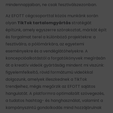
mindennapjaiban, ne csak fesztiválszezonban.
Az EFOTT cégcsoporttal közös munkánk során
olyan
TikTok tartalomgyártás
stratégiát
építünk, amely egyszerre szórakoztat, márkát épít
és forgalmat terel a különböző projektekre: a
fesztiválra, a pólómárkára, az egyetemi
eseményekre és a vendéglátóhelyekre. A
koncepcióalkotástól a forgatókönyvek megírásán
át a kreatív videók gyártásáig mindent mi viszünk:
figyelemfelkeltő, rövid formátumú videókkal
dolgozunk, amelyek illeszkednek a TikTok
trendjeihez, mégis megőrzik az EFOTT sajátos
hangulatát. A platformra optimalizált szövegezés,
a tudatos hashtag- és hanghasználat, valamint a
kampányszintű gondolkodás mind hozzájárulnak