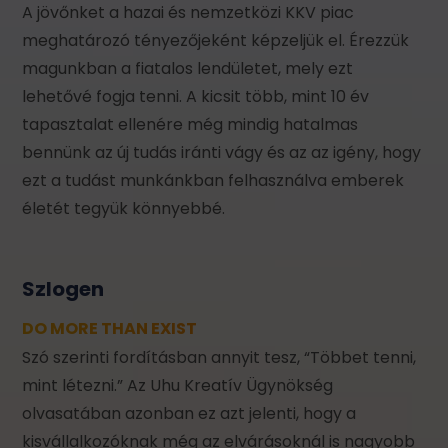
A jövőnket a hazai és nemzetközi KKV piac
meghatározó tényezőjeként képzeljük el. Érezzük
magunkban a fiatalos lendületet, mely ezt
lehetővé fogja tenni. A kicsit több, mint 10 év
tapasztalat ellenére még mindig hatalmas
bennünk az új tudás iránti vágy és az az igény, hogy
ezt a tudást munkánkban felhasználva emberek
életét tegyük könnyebbé.
Szlogen
DO MORE THAN EXIST
Szó szerinti fordításban annyit tesz, “Többet tenni,
mint létezni.” Az Uhu Kreatív Ügynökség
olvasatában azonban ez azt jelenti, hogy a
kisvállalkozóknak még az elvárásoknál is nagyobb