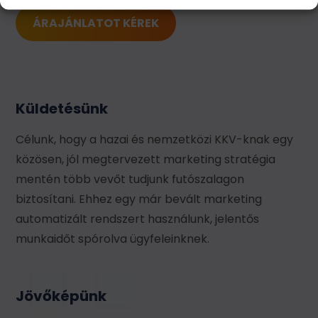
ÁRAJÁNLATOT KÉREK
Küldetésünk
Célunk, hogy a hazai és nemzetközi KKV-knak egy
közösen, jól megtervezett marketing stratégia
mentén több vevőt tudjunk futószalagon
biztosítani. Ehhez egy már bevált marketing
automatizált rendszert használunk, jelentős
munkaidőt spórolva ügyfeleinknek.
Jövőképünk