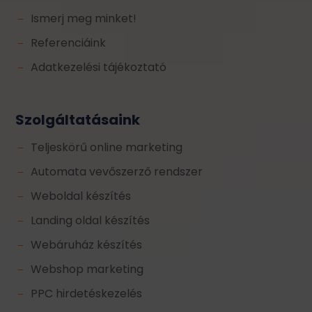
Ismerj meg minket!
K
Referenciáink
K
Adatkezelési tájékoztató
K
Szolgáltatásaink
Teljeskörű online marketing
K
Automata vevőszerző rendszer
K
Weboldal készítés
K
Landing oldal készítés
K
Webáruház készítés
K
Webshop marketing
K
PPC hirdetéskezelés
K