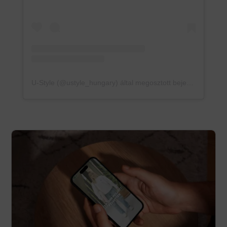
U-Style (@ustyle_hungary) által megosztott bejegyzés