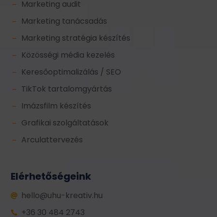
Marketing audit
K
Marketing tanácsadás
K
Marketing stratégia készítés
K
Közösségi média kezelés
K
Keresőoptimalizálás / SEO
K
TikTok tartalomgyártás
K
Imázsfilm készítés
K
Grafikai szolgáltatások
K
Arculattervezés
K
Elérhetőségeink
hello@uhu-kreativ.hu

+36 30 484 2743
