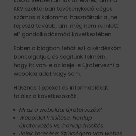
köszönhetően annak az elvnek, amit a
KKV szektorban tevékenykedő cégek
számos alkalommal használnak: a „ne
fejleszd tovább, ami még nem romlott
el” gondolkodásmód következtében.
Ebben a blogban tehát ezt a kérdéskört
boncolgatjuk, és segítünk felmérni,
hogy itt van-e az ideje-e újratervezni a
weboldaladat vagy sem.
Hasznos tippeket és információkat
találsz a következőkről:
Mi az a weboldal újratervezés?
Weboldal frissítése: Honlap
újratervezés vs. honlap frissítés
Jelek keresése: Szükségem van webes