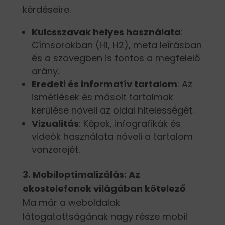
kérdéseire.
Kulcsszavak helyes használata
:
Címsorokban (H1, H2), meta leírásban
és a szövegben is fontos a megfelelő
arány.
Eredeti és informatív tartalom
: Az
ismétlések és másolt tartalmak
kerülése növeli az oldal hitelességét.
Vizualitás
: Képek, infografikák és
videók használata növeli a tartalom
vonzerejét.
3. Mobiloptimalizálás: Az
okostelefonok világában kötelező
Ma már a weboldalak
látogatottságának nagy része mobil