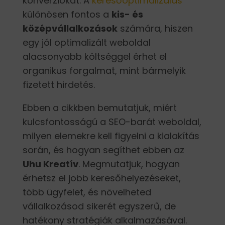
konverziókat. A
keresőoptimalizálás
különösen fontos a
kis- és
középvállalkozások
számára, hiszen
egy jól optimalizált weboldal
alacsonyabb költséggel érhet el
organikus forgalmat, mint bármelyik
fizetett hirdetés.
Ebben a cikkben bemutatjuk, miért
kulcsfontosságú a SEO-barát weboldal,
milyen elemekre kell figyelni a kialakítás
során, és hogyan segíthet ebben az
Uhu Kreatív
. Megmutatjuk, hogyan
érhetsz el jobb keresőhelyezéseket,
több ügyfelet, és növelheted
vállalkozásod sikerét egyszerű, de
hatékony stratégiák alkalmazásával.