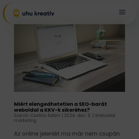
a
Miért elengedhetetlen a SEO-barát
weboldal a KKV-k sikeréhez?
Szerző:
Csatlós Ádám
|
2024. dec. 5.
|
Weboldal
marketing
Az online jelenlét ma már nem csupán