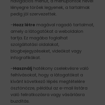
navigációs menüt, a menüpontok nevei
lényegre törőek legyenek, a tartalmak
pedig jól szervezettek.
–
Hozz létre
magával ragadó tartalmat,
amely a látogatókat a weboldalon
tartja. Ez magába foglalhat
szolgáltatási oldalakat,
blogbejegyzéseket, videókat vagy
infografikákat.
–
Használj
hatékony cselekvésre való
felhívásokat, hogy a látogatókat a
kívánt következő lépés megtételére
ösztönözze, például az e-mail listára
való feliratkozásra vagy vásárlásra
buzdítás.