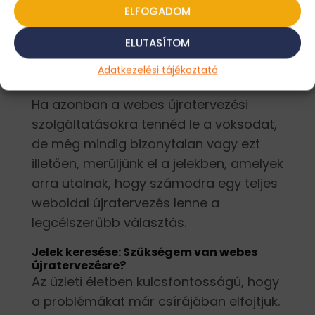
ELFOGADOM
weboldalad megjelenését, vagy
mobilbaráttá tenni azt, akkor számodra
ELUTASÍTOM
valószínűleg elég egy weboldal frissítés
Adatkezelési tájékoztató
is.
Ha azonban a webes újratervezési
szolgáltatásokra tennéd le a voksodat,
de még mindig bizonytalan vagy ezt
illetően, merüljünk el a jelekben, amelyek
arra utalnak, hogy számodra egy teljes
weboldal újratervezés lenne a
legcélszerűbb választás.
Jelek keresése: Szükségem van webes
újratervezésre?
Az üzleti életben kulcsfontosságú, hogy
a problémákat már csírájában elfojtjuk.