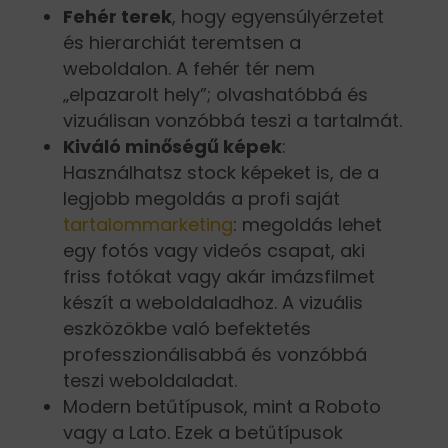
Fehér terek
, hogy egyensúlyérzetet
és hierarchiát teremtsen a
weboldalon. A fehér tér nem
„elpazarolt hely”; olvashatóbbá és
vizuálisan vonzóbbá teszi a tartalmát.
Kiváló minőségű képek
:
Használhatsz stock képeket is, de a
legjobb megoldás a profi saját
tartalommarketing
: megoldás lehet
egy fotós vagy videós csapat, aki
friss fotókat vagy akár imázsfilmet
készít a weboldaladhoz. A vizuális
eszközökbe való befektetés
professzionálisabbá és vonzóbbá
teszi weboldaladat.
Modern betűtípusok, mint a Roboto
vagy a Lato. Ezek a betűtípusok