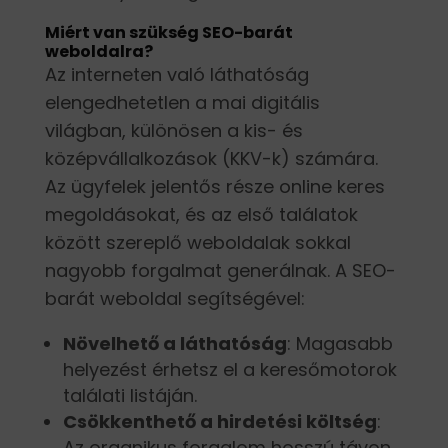
Miért van szükség SEO-barát
weboldalra?
Az interneten való láthatóság
elengedhetetlen a mai digitális
világban, különösen a kis- és
középvállalkozások (KKV-k) számára.
Az ügyfelek jelentős része online keres
megoldásokat, és az első találatok
között szereplő weboldalak sokkal
nagyobb forgalmat generálnak. A SEO-
barát weboldal segítségével:
Növelhető a láthatóság
: Magasabb
helyezést érhetsz el a keresőmotorok
találati listáján.
Csökkenthető a hirdetési költség
:
Az organikus forgalom hosszú távon